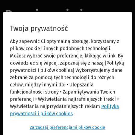
Rozwiązania i
produkty
Twoja prywatność
Aby zapewnić Ci optymalną obsługę, korzystamy z
Naszym klientom – dzięki narzędziom wspieranym
plików cookie i innych podobnych technologii.
przez sztuczną inteligencję i zintegrowanym
Możesz wybrać swoje preferencje, klikając w link. By
rozwiązaniom chmurowym – zapewniamy
dowiedzieć się więcej, zapoznaj się z naszą [Polityką
skuteczne dostosowanie się i efektywną pracę w
prywatności i plików cookies] Wykorzystujemy dane
szybko zmieniającym się świecie.
zebrane za pomocą tych technologii do różnych
celów, między innymi do: • Ulepszania
funkcjonalności strony • Zapamiętywania Twoich
preferencji • Wyświetlania najtrafniejszych treści •
Wyświetlania najprzydatniejszych reklam
Polityka
prywatności i plików cookies
Zarządzaj preferencjami plików cookie